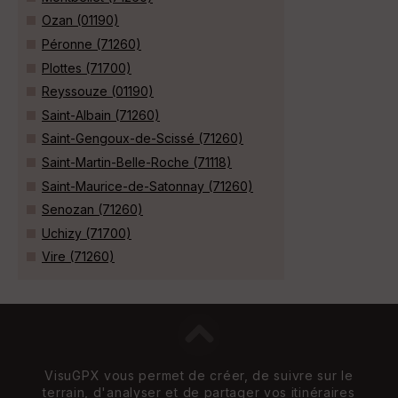
Ozan (01190)
Péronne (71260)
Plottes (71700)
Reyssouze (01190)
Saint-Albain (71260)
Saint-Gengoux-de-Scissé (71260)
Saint-Martin-Belle-Roche (71118)
Saint-Maurice-de-Satonnay (71260)
Senozan (71260)
Uchizy (71700)
Vire (71260)
VisuGPX vous permet de créer, de suivre sur le
terrain, d'analyser et de partager vos itinéraires