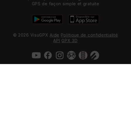
GPS de façon simple et gratuite
© 2026 VisuGPX
Aide
Politique de confidentialité
API
GPX 3D