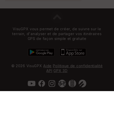
VisuGPX vous permet de créer, de suivre sur le
terrain, d'analyser et de partager vos itinéraires
GPS de façon simple et gratuite
© 2026 VisuGPX
Aide
Politique de confidentialité
API
GPX 3D