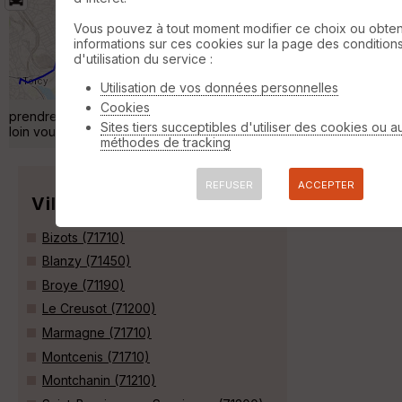
Du pilon à Montvaltin
Saint-Sernin-du-
Bois
Vous pouvez à tout moment modifier ce choix ou obten
informations sur ces cookies sur la page des condition
Auto
5 km
d'utilisation du service :
Le pilon est emblématique de l'industrie au
Creusot. Il est majestueux sur un rond point à
Utilisation de vos données personnelles
l'entrée de la ville du coté de Torcy. Là vous
Cookies
prendrez la rue des Abattoirs direction Nord-Est et 4.8 km plus
Sites tiers succeptibles d'utiliser des cookies ou a
loin vous serez à Montvaltin sur la commune du Breuil. »
méthodes de tracking
REFUSER
ACCEPTER
Villes
Bizots (71710)
Blanzy (71450)
Broye (71190)
Le Creusot (71200)
Marmagne (71710)
Montcenis (71710)
Montchanin (71210)