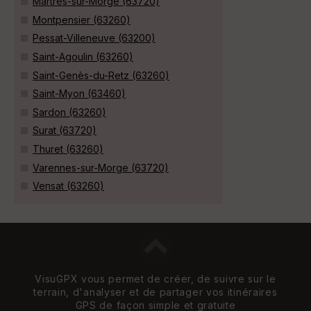
Martres-sur-Morge (63720)
Montpensier (63260)
Pessat-Villeneuve (63200)
Saint-Agoulin (63260)
Saint-Genès-du-Retz (63260)
Saint-Myon (63460)
Sardon (63260)
Surat (63720)
Thuret (63260)
Varennes-sur-Morge (63720)
Vensat (63260)
VisuGPX vous permet de créer, de suivre sur le
terrain, d'analyser et de partager vos itinéraires
GPS de façon simple et gratuite