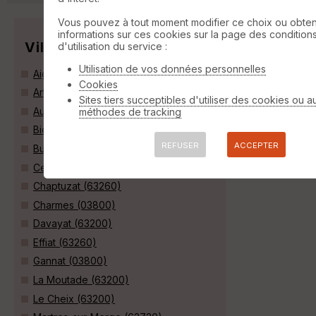
Vous pouvez à tout moment modifier ce choix ou obten
informations sur ces cookies sur la page des condition
Villes
d'utilisation du service :
Utilisation de vos données personnelles
Aigueperse (63260)
Cookies
Artonne (63460)
Sites tiers succeptibles d'utiliser des cookies ou a
Aubiat (63260)
méthodes de tracking
Biozat (03800)
REFUSER
ACCEPTER
Bussières-et-Pruns (63260)
Cellule (63200)
Chaptuzat (63260)
Charmes (03800)
Davayat (63200)
Effiat (63260)
Gannat (03800)
La Moutade (63200)
Le Cheix (63200)