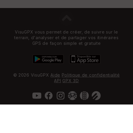
VisuGPX vous permet de créer, de suivre sur le
terrain, d'analyser et de partager vos itinéraires
GPS de façon simple et gratuite
© 2026 VisuGPX
Aide
Politique de confidentialité
API
GPX 3D