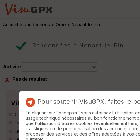
Accueil
>
Randonnées
>
Orne
> Nonant-le-Pin
Randonnées à Nonant-le-Pin
Activité
Pas de résultat
Pour soutenir VisuGPX, faites le b
Villes
En cliquant sur "accepter" vous autorisez l'utilisation 
Chailloué (61500)
usage technique nécessaires au bon fonctionnement du 
Exmes (61310)
que l'utilisation d'autres cookies (éventuellement tiers)
statistiques ou de personnalisation des annonces pour
Le Merlerault (61240)
proposer des services et des offres adaptées à vos c
d'interêt.
Le Pin-au-Haras (61310)