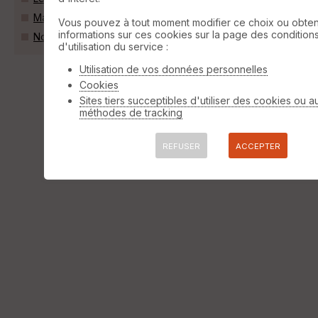
Macé (61500)
Vous pouvez à tout moment modifier ce choix ou obten
informations sur ces cookies sur la page des condition
Nonant-le-Pin (61240)
d'utilisation du service :
Utilisation de vos données personnelles
Cookies
Sites tiers succeptibles d'utiliser des cookies ou a
méthodes de tracking
REFUSER
ACCEPTER