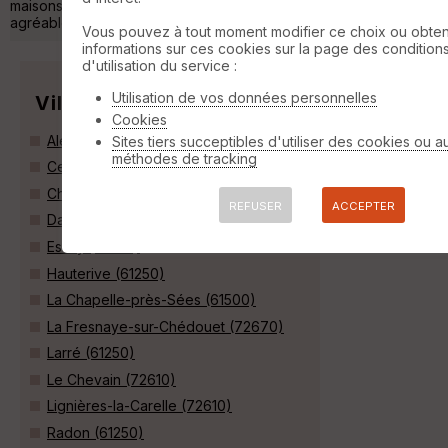
maisons de garde-barrière fleuries, bref, des vues fort
agréables... Un petit défa »
Vous pouvez à tout moment modifier ce choix ou obten
informations sur ces cookies sur la page des condition
d'utilisation du service :
Utilisation de vos données personnelles
Villes
Cookies
Alençon (61000)
Sites tiers succeptibles d'utiliser des cookies ou a
méthodes de tracking
Cerisé (61000)
Châteauneuf-d'Ille-et-Vilaine (35430)
REFUSER
ACCEPTER
Damigny (61250)
Essay (61500)
Hauterive (61250)
La Chapelle-près-Sées (61500)
La Fresnaye-sur-Chédouet (72670)
Larré (61250)
Le Chevain (72610)
Lignières-la-Carelle (72610)
Radon (61250)