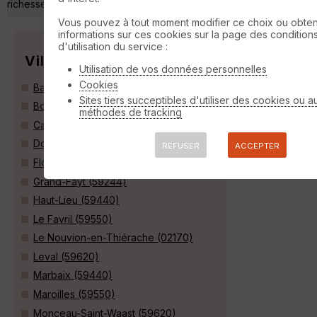
richesse des couleurs. »
Vous pouvez à tout moment modifier ce choix ou obten
informations sur ces cookies sur la page des condition
d'utilisation du service :
Villes
Utilisation de vos données personnelles
Cookies
Barzy-en-Thiérache (02170)
Sites tiers succeptibles d'utiliser des cookies ou a
Boulogne-sur-Helpe (59440)
méthodes de tracking
Cartignies (59244)
Dompierre-sur-Helpe (59440)
REFUSER
ACCEPTER
Floyon (59219)
Grand-Fayt (59244)
Haut-Lieu (59440)
Le Favril (59550)
Le Nouvion-en-Thiérache (02170)
Leval (59620)
Marbaix (59440)
Maroilles (59550)
Monceau-Saint-Waast (59620)