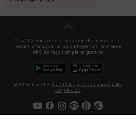
VisuGPX vous permet de créer, de suivre sur le
terrain, d'analyser et de partager vos itinéraires
GPS de façon simple et gratuite
© 2026 VisuGPX
Aide
Politique de confidentialité
API
GPX 3D