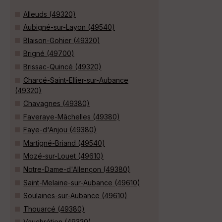
Alleuds (49320)
Aubigné-sur-Layon (49540)
Blaison-Gohier (49320)
Brigné (49700)
Brissac-Quincé (49320)
Charcé-Saint-Ellier-sur-Aubance
(49320)
Chavagnes (49380)
Faveraye-Mâchelles (49380)
Faye-d'Anjou (49380)
Martigné-Briand (49540)
Mozé-sur-Louet (49610)
Notre-Dame-d'Allençon (49380)
Saint-Melaine-sur-Aubance (49610)
Soulaines-sur-Aubance (49610)
Thouarcé (49380)
Vauchrétien (49320)