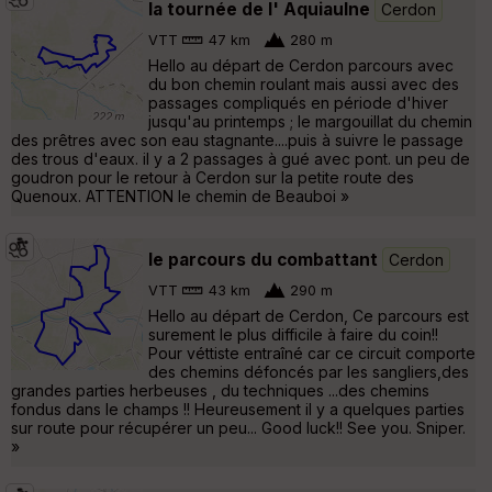
la tournée de l' Aquiaulne
Cerdon
VTT
47 km
280 m
Hello au départ de Cerdon parcours avec
du bon chemin roulant mais aussi avec des
passages compliqués en période d'hiver
jusqu'au printemps ; le margouillat du chemin
des prêtres avec son eau stagnante....puis à suivre le passage
des trous d'eaux. il y a 2 passages à gué avec pont. un peu de
goudron pour le retour à Cerdon sur la petite route des
Quenoux. ATTENTION le chemin de Beauboi »
le parcours du combattant
Cerdon
VTT
43 km
290 m
Hello au départ de Cerdon, Ce parcours est
surement le plus difficile à faire du coin!!
Pour véttiste entraîné car ce circuit comporte
des chemins défoncés par les sangliers,des
grandes parties herbeuses , du techniques ...des chemins
fondus dans le champs !! Heureusement il y a quelques parties
sur route pour récupérer un peu... Good luck!! See you. Sniper.
»