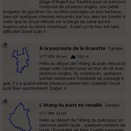
plage d'Argent sur Sauldre pour un parcours
composé de plusieurs singles, une petite
longueur de goudron! Un ou deux passages un peu herbeux,
bien sûr quelques chemins retournés par nos amis les Gorets! A
noter que le circuit débute sur la berge du canal qui est
toujours plus ou moins chaotique... A part ça ce tour est sans
difficulté! Good luck! »
A la poursuite de la Gravotte
Cerdon
VTT
36 km
250 m
Hello au départ de l'étang du puits depuis la
plage coté Cerdon pour un tour de vtt avec
plusieurs singles, du chaotiques, quelques
parties herbeuses! Possibilité de passage à
gué, il y a quand même plusieurs parties très roulante!! Good
luck! Bien sportivement. Sniper. »
L'étang du puits en tenaille
Cerdon
VTT
33 km
Hello au départ de l'étang du puits pour un
parcours plutôt facile , quelques portions de
route ! Possibilité de faire 2 petits passages