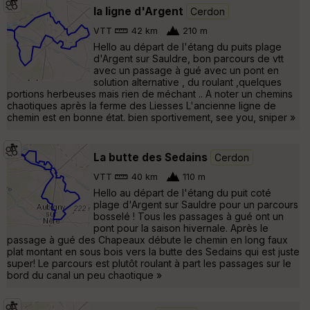
la ligne d'Argent
Cerdon
VTT
42 km
210 m
Hello au départ de l'étang du puits plage
d'Argent sur Sauldre, bon parcours de vtt
avec un passage à gué avec un pont en
solution alternative , du roulant ,quelques
portions herbeuses mais rien de méchant .. A noter un chemins
chaotiques après la ferme des Liesses L'ancienne ligne de
chemin est en bonne état. bien sportivement, see you, sniper »
La butte des Sedains
Cerdon
VTT
40 km
110 m
Hello au départ de l'étang du puit coté
plage d'Argent sur Sauldre pour un parcours
bosselé ! Tous les passages à gué ont un
pont pour la saison hivernale. Après le
passage à gué des Chapeaux débute le chemin en long faux
plat montant en sous bois vers la butte des Sedains qui est juste
super! Le parcours est plutôt roulant à part les passages sur le
bord du canal un peu chaotique »