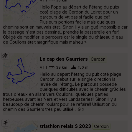
VTT
38 km
Hello l'opo au départ de l'étang du puits
coté plage de Cerdon du Loiret pour un
parcours de vtt pas si facile que ça!!
Plusieurs portions facile mais quelques
chemins sont en mauvais état.. Sinon il y a un gué impossible car
le passage n'est pas dessiné.. prendre la passerelle en fer!
Obligé de modifier le parcours car le single du château d'eau
de Coullons était magnifique mais malheu »
Le cap des Gaurriers
Cerdon
VTT
39 km
150 m
Hello au départ l'étang du puit coté plage
Cerdon ,début sur le single direction la
levée de l'étang.. Le parcours possède
quelques difficultés avec le chemin gr3c..les
trous d'eaux en allant vers Coullons...quelques parties
herbeuses avant les Ners et vers Landazeries!! Sinon il y a
beaucoup de chemin roulant pour se refaire!! Utilisation du
chemin des Gaurriers très peu utilisé .. G »
triathlon relais S 2023
Cerdon