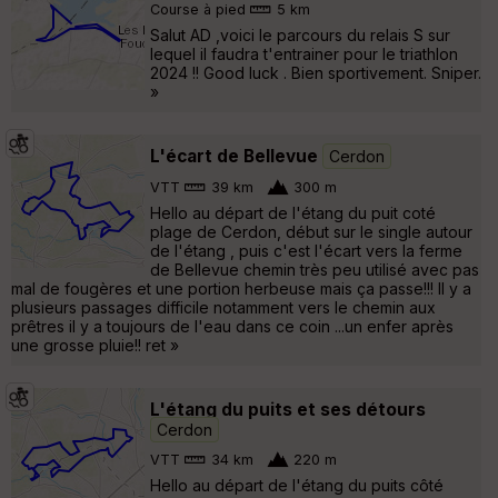
Course à pied
5 km
Salut AD ,voici le parcours du relais S sur
lequel il faudra t'entrainer pour le triathlon
2024 !! Good luck . Bien sportivement. Sniper.
»
L'écart de Bellevue
Cerdon
VTT
39 km
300 m
Hello au départ de l'étang du puit coté
plage de Cerdon, début sur le single autour
de l'étang , puis c'est l'écart vers la ferme
de Bellevue chemin très peu utilisé avec pas
mal de fougères et une portion herbeuse mais ça passe!!! Il y a
plusieurs passages difficile notamment vers le chemin aux
prêtres il y a toujours de l'eau dans ce coin ...un enfer après
une grosse pluie!! ret »
L'étang du puits et ses détours
Cerdon
VTT
34 km
220 m
Hello au départ de l'étang du puits côté