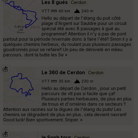
Les 8 gués
Cerdon
VTT
40 km
240 m
Hello au départ de l'étang du puit côté
plage d'Argent sur Sauldre pour un circuit
spécial été avec 8 passages à gué au
programme!! Attention il n'y a pas de pont
partout pour la période hivernale donc à faire l'été!! Sinon il y a
quelques chemins herbeux, du roulant puis plusieurs passages
goudronnés pour se refaire!! Un peu de dénivelé en milieu
parcours.. dont la butte les Se »
Le 360 de Cerdon
Cerdon
VTT
35 km
230 m
Hello au départ de Cerdon , pour un petit
parcours de vtt pas si facile que ça!!
Plusieurs parties herbeuses, de plus en plus
de trous et d'ornières dans ce secteurs !!
Attention aux racines sur la digues de l'étang du puits! Les
chemins se dégradent de plus en plus.. cela devient navrant!
Good luck! Bien sportivement. Sniper. »
le Soph tour
Cerdon