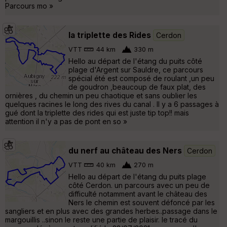
Parcours mo »
la triplette des Rides
Cerdon
VTT
44 km
330 m
Hello au départ de l'étang du puits côté
plage d'Argent sur Sauldre, ce parcours
spécial été est composé de roulant ,un peu
de goudron ,beaucoup de faux plat, des
ornières , du chemin un peu chaotique et sans oublier les
quelques racines le long des rives du canal . Il y a 6 passages à
gué dont la triplette des rides qui est juste tip top!! mais
attention il n'y a pas de pont en so »
du nerf au château des Ners
Cerdon
VTT
40 km
270 m
Hello au départ de l'étang du puits plage
côté Cerdon. un parcours avec un peu de
difficulté notamment avant le château des
Ners le chemin est souvent défoncé par les
sangliers et en plus avec des grandes herbes..passage dans le
margouillis ..sinon le reste une partie de plaisir. le tracé du