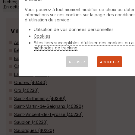
biches; sur le Marais des cigognes dans le nid , des échassiers
.En cette saisons les feuilles prennent de bel »
Vous pouvez à tout moment modifier ce choix ou obten
informations sur ces cookies sur la page des condition
d'utilisation du service :
Utilisation de vos données personnelles
Villes
Cookies
Angresse (40150)
Sites tiers succeptibles d'utiliser des cookies ou a
méthodes de tracking
Bénesse-Maremne (40230)
Biaudos (40390)
REFUSER
ACCEPTER
Capbreton (40130)
Labenne (40530)
Ondres (40440)
Orx (40230)
Saint-Barthélemy (40390)
Saint-Martin-de-Seignanx (40390)
Saint-Vincent-de-Tyrosse (40230)
Saubion (40230)
Saubrigues (40230)