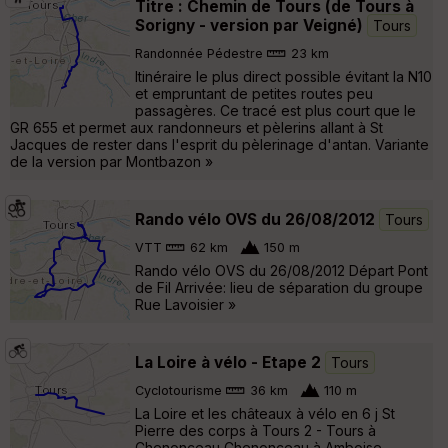
Titre : Chemin de Tours (de Tours à
Sorigny - version par Veigné)
Tours
Randonnée Pédestre
23 km
Itinéraire le plus direct possible évitant la N10
et empruntant de petites routes peu
passagères. Ce tracé est plus court que le
GR 655 et permet aux randonneurs et pèlerins allant à St
Jacques de rester dans l'esprit du pèlerinage d'antan. Variante
de la version par Montbazon »
Rando vélo OVS du 26/08/2012
Tours
VTT
62 km
150 m
Rando vélo OVS du 26/08/2012 Départ Pont
de Fil Arrivée: lieu de séparation du groupe
Rue Lavoisier »
La Loire à vélo - Etape 2
Tours
Cyclotourisme
36 km
110 m
La Loire et les châteaux à vélo en 6 j St
Pierre des corps à Tours 2 - Tours à
Chenonceau Chenonceau à Amboise