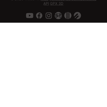
API
GPX 3D