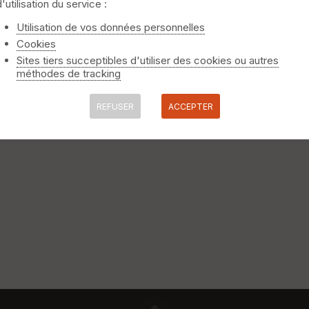
d'utilisation du service :
EquiLiberté : www.equiliberte.org Circuit NON ACCESSIBLE aux attel
Utilisation de vos données personnelles
Cookies
Sites tiers succeptibles d'utiliser des cookies ou autres
méthodes de tracking
REFUSER
ACCEPTER