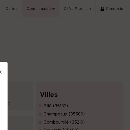
Cartes
Communauté
Offre Premium
Connexion
x
Villes
ages »
Billé (35133)
Champeaux (35500)
Combourtillé (35210)
s