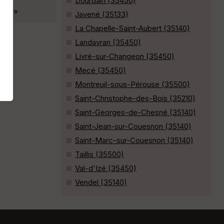
Dourdain (35450)
ages »
Javené (35133)
La Chapelle-Saint-Aubert (35140)
Landavran (35450)
Livré-sur-Changeon (35450)
Mecé (35450)
Montreuil-sous-Pérouse (35500)
Saint-Christophe-des-Bois (35210)
Saint-Georges-de-Chesné (35140)
Saint-Jean-sur-Couesnon (35140)
Saint-Marc-sur-Couesnon (35140)
Taillis (35500)
Val-d'Izé (35450)
Vendel (35140)