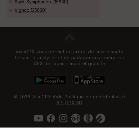
Saint-Symphorien (35630)
Vignoc (35630)
VisuGPX vous permet de créer, de suivre sur le
terrain, d'analyser et de partager vos itinéraires
GPS de façon simple et gratuite
© 2026 VisuGPX
Aide
Politique de confidentialité
API
GPX 3D