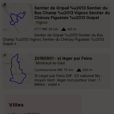
Sentier de Gripail %u2013 Sentier du
Bas Champ %u2013 Vignoc Sentier du
Chênay Piguelais %u2013 Guipel
Vignoc
VTT
29 km
140 m
Sentier de Gripail %u2013 Sentier du Bas
Champ %u2013 Vignoc Sentier du Chênay Piguelais %u2013
Guipel »
20160901 - st léger par Feins
Montreuil-le-Gast
Cyclotourisme
70 km
290 m
St Léger par Feins Diff : 1/3 vallonné Niv :
moyen Vent : léger non porteur User : 1
Météo : soleil »
Villes