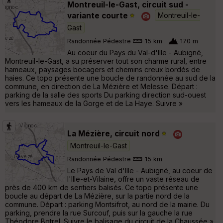
Montreuil-le-Gast, circuit sud -
variante courte
Montreuil-le-
Gast
Randonnée Pédestre
15 km
170 m
Au coeur du Pays du Val-d'Ille - Aubigné,
Montreuil-le-Gast, a su préserver tout son charme rural, entre
hameaux, paysages bocagers et chemins creux bordés de
haies. Ce topo présente une boucle de randonnée au sud de la
commune, en direction de La Mézière et Melesse. Départ :
parking de la salle des sports Du parking direction sud-ouest
vers les hameaux de la Gorge et de La Haye. Suivre »
La Mézière, circuit nord
Montreuil-le-Gast
Randonnée Pédestre
15 km
Le Pays de Val d'Ille - Aubigné, au coeur de
l'Ille-et-Vilaine, offre un vaste réseau de
près de 400 km de sentiers balisés. Ce topo présente une
boucle au départ de La Mézière, sur la partie nord de la
commune. Départ : parking Montsifrot, au nord de la mairie. Du
parking, prendre la rue Surcouf, puis sur la gauche la rue
Théodore Botrel. Suivre le balisage du circuit de la Chaussée »