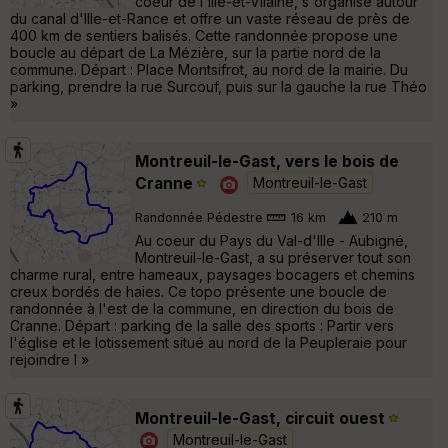
coeur de l'Ille-et-Vilaine, s'organise autour
du canal d'Ille-et-Rance et offre un vaste réseau de près de
400 km de sentiers balisés. Cette randonnée propose une
boucle au départ de La Mézière, sur la partie nord de la
commune. Départ : Place Montsifrot, au nord de la mairie. Du
parking, prendre la rue Surcouf, puis sur la gauche la rue Théo
»
Montreuil-le-Gast, vers le bois de
Cranne
Montreuil-le-Gast
Randonnée Pédestre
16 km
210 m
Au coeur du Pays du Val-d'Ille - Aubigné,
Montreuil-le-Gast, a su préserver tout son
charme rural, entre hameaux, paysages bocagers et chemins
creux bordés de haies. Ce topo présente une boucle de
randonnée à l'est de la commune, en direction du bois de
Cranne. Départ : parking de la salle des sports : Partir vers
l'église et le lotissement situé au nord de la Peupleraie pour
rejoindre l »
Montreuil-le-Gast, circuit ouest
Montreuil-le-Gast