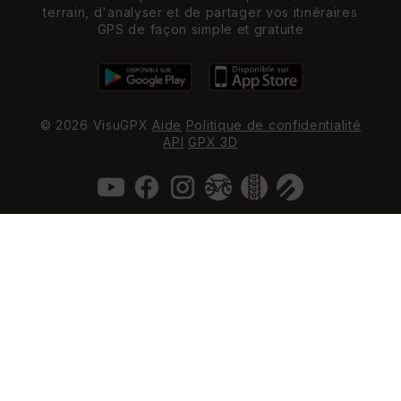
terrain, d'analyser et de partager vos itinéraires
GPS de façon simple et gratuite
© 2026 VisuGPX
Aide
Politique de confidentialité
API
GPX 3D