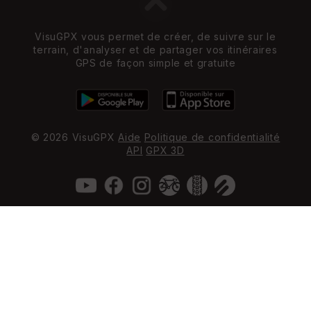
VisuGPX vous permet de créer, de suivre sur le
terrain, d'analyser et de partager vos itinéraires
GPS de façon simple et gratuite
© 2026 VisuGPX
Aide
Politique de confidentialité
API
GPX 3D