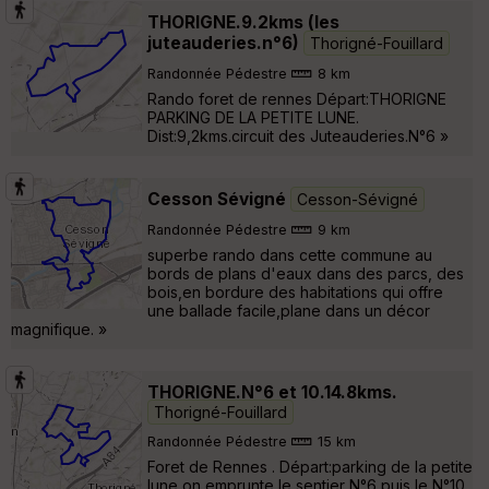
THORIGNE.9.2kms (les
juteauderies.n°6)
Thorigné-Fouillard
Randonnée Pédestre
8 km
Rando foret de rennes Départ:THORIGNE
PARKING DE LA PETITE LUNE.
Dist:9,2kms.circuit des Juteauderies.N°6 »
Cesson Sévigné
Cesson-Sévigné
Randonnée Pédestre
9 km
superbe rando dans cette commune au
bords de plans d'eaux dans des parcs, des
bois,en bordure des habitations qui offre
une ballade facile,plane dans un décor
magnifique. »
THORIGNE.N°6 et 10.14.8kms.
Thorigné-Fouillard
Randonnée Pédestre
15 km
Foret de Rennes . Départ:parking de la petite
lune on emprunte le sentier N°6 puis le N°10