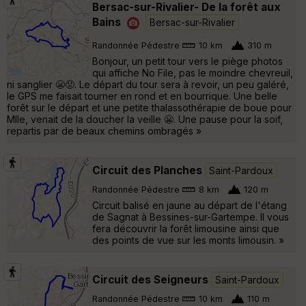
Bersac-sur-Rivalier- De la forêt aux
Bains
Bersac-sur-Rivalier
Randonnée Pédestre
10 km
310 m
Bonjour, un petit tour vers le piège photos
qui affiche No File, pas le moindre chevreuil,
ni sanglier 😬😡. Le départ du tour sera à revoir, un peu galéré,
le GPS me faisait tourner en rond et en bourrique. Une belle
forêt sur le départ et une petite thalassothérapie de boue pour
Mlle, venait de la doucher la veille 😬. Une pause pour la soif,
repartis par de beaux chemins ombragés »
Circuit des Planches
Saint-Pardoux
Randonnée Pédestre
8 km
120 m
Circuit balisé en jaune au départ de l'étang
de Sagnat à Bessines-sur-Gartempe. Il vous
fera découvrir la forêt limousine ainsi que
des points de vue sur les monts limousin. »
Circuit des Seigneurs
Saint-Pardoux
Randonnée Pédestre
10 km
110 m