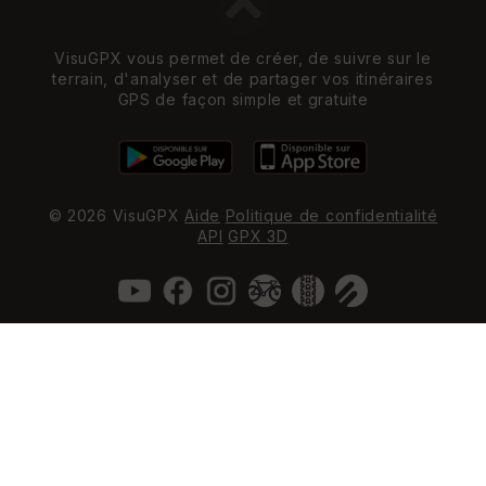
VisuGPX vous permet de créer, de suivre sur le
terrain, d'analyser et de partager vos itinéraires
GPS de façon simple et gratuite
© 2026 VisuGPX
Aide
Politique de confidentialité
API
GPX 3D