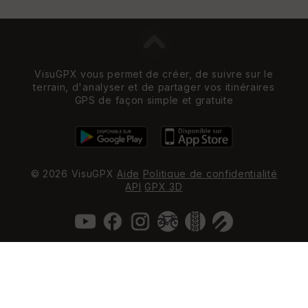
VisuGPX vous permet de créer, de suivre sur le
terrain, d'analyser et de partager vos itinéraires
GPS de façon simple et gratuite
© 2026 VisuGPX
Aide
Politique de confidentialité
API
GPX 3D