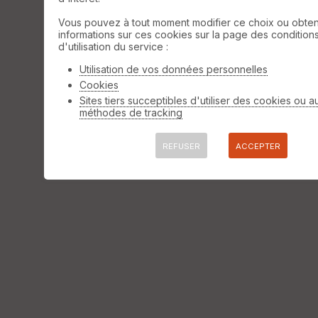
Vous pouvez à tout moment modifier ce choix ou obten
informations sur ces cookies sur la page des condition
d'utilisation du service :
Utilisation de vos données personnelles
Cookies
Sites tiers succeptibles d'utiliser des cookies ou a
méthodes de tracking
REFUSER
ACCEPTER