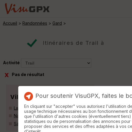
Accueil
>
Randonnées
>
Gard
>
Itinéraires de Trail à
Activité
Pas de résultat
Pour soutenir VisuGPX, faites le b
Villes
En cliquant sur "accepter" vous autorisez l'utilisation 
Lanuéjols (30750)
usage technique nécessaires au bon fonctionnement du 
Nant (12230)
que l'utilisation d'autres cookies (éventuellement tiers)
statistiques ou de personnalisation des annonces pour
Saint-Jean-du-Bruel (12230)
proposer des services et des offres adaptées à vos c
d'interêt.