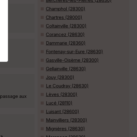
Berchères-les-Pierres (28630)
Champhol (28300)
Chartres (28000)
Coltainville (28300)
Corancez (28630)
Dammarie (28360)
Fontenay-sur-Eure (28630)
Gasville-Oisème (28300)
Gellainville (28630)
Jouy (28300)
Le Coudray (28630)
Lèves (28300)
t passage aux
Lucé (28110)
Luisant (28600)
Mainvilliers (28300)
Mignières (28630)
 »