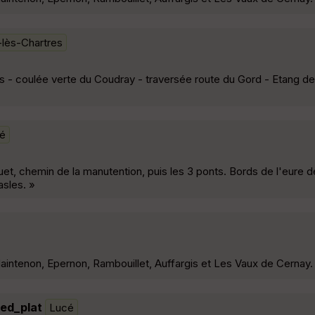
-lès-Chartres
s - coulée verte du Coudray - traversée route du Gord - Etang de 
é
et, chemin de la manutention, puis les 3 ponts. Bords de l'eure d
asles. »
intenon, Epernon, Rambouillet, Auffargis et Les Vaux de Cernay.
ed_plat
Lucé