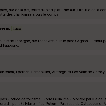
s, rue de la pie, tertre du pied-plat - rue aux juifs, rue de la cor
utte des charbonniers puis le compa . »
èvres
Lucé
, rue de l épargne, rue rechèvres puis le parc Gagnon - Retour pa
Gd Faubourg. »
intenon, Epernon, Rambouillet, Auffargis et Les Vaux de Cernay.
ars - office de tourisme -Porte Guillaume - Montée par rue de la 
orard - pont St Hilaire - Rue Pétion - Puis rues de Cateaudun et 