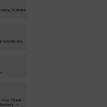
roierie, St André
r la butte des
 »
croix Tibault -
Maunoury . »