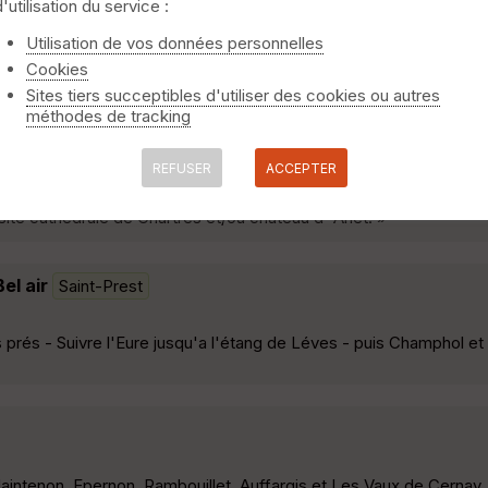
d'utilisation du service :
Utilisation de vos données personnelles
Cookies
e, organisée par l'ASPTT Chartres section Cyclotourisme. »
Sites tiers succeptibles d'utiliser des cookies ou autres
méthodes de tracking
REFUSER
ACCEPTER
site cathédrale de Chartres et/ou chateau d' Anet. »
el air
Saint-Prest
 prés - Suivre l'Eure jusqu'a l'étang de Léves - puis Champhol e
intenon, Epernon, Rambouillet, Auffargis et Les Vaux de Cernay.