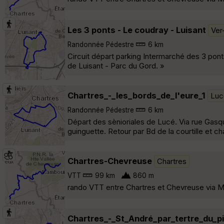
Les 3 ponts - Le coudray - Luisant
Ver
Randonnée Pédestre
6 km
Circuit départ parking Intermarché des 3 pont
de Luisant - Parc du Gord. »
Chartres_-_les_bords_de_l'eure_1
Luc
Randonnée Pédestre
6 km
Départ des sènioriales de Lucé. Via rue Gasqu
guinguette. Retour par Bd de la courtille et ch
Chartres-Chevreuse
Chartres
VTT
99 km
860 m
rando VTT entre Chartres et Chevreuse via Ma
Chartres_-_St_André_par_tertre_du_pi