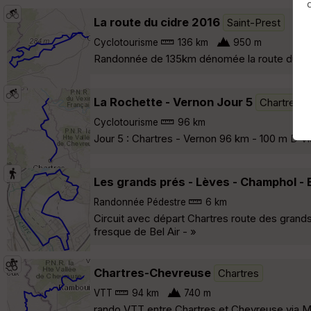
La route du cidre 2016
Saint-Prest
Cyclotourisme
136 km
950 m
Randonnée de 135km dénomée la route du cidr
La Rochette - Vernon Jour 5
Chartres
Cyclotourisme
96 km
Jour 5 : Chartres - Vernon 96 km - 100 m D Vi
Les grands prés - Lèves - Champhol - B
Randonnée Pédestre
6 km
Circuit avec départ Chartres route des grands
fresque de Bel Air - »
Chartres-Chevreuse
Chartres
VTT
94 km
740 m
rando VTT entre Chartres et Chevreuse via Ma