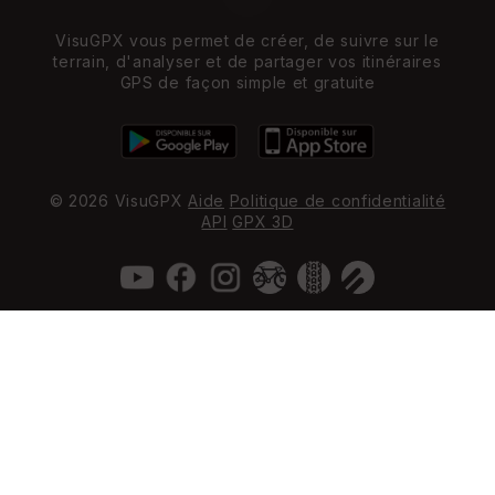
VisuGPX vous permet de créer, de suivre sur le
terrain, d'analyser et de partager vos itinéraires
GPS de façon simple et gratuite
© 2026 VisuGPX
Aide
Politique de confidentialité
API
GPX 3D