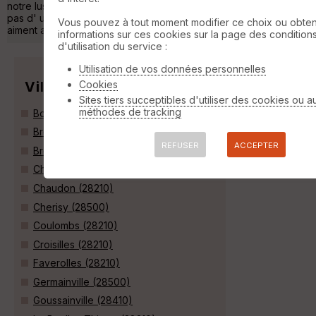
notre lus fidèle compagnon. L' ensemble de ce parcours n' est
pas d' une grande difficulté, et accessible aux cyclos qui
Vous pouvez à tout moment modifier ce choix ou obten
aiment avale »
informations sur ces cookies sur la page des condition
d'utilisation du service :
Utilisation de vos données personnelles
Villes
Cookies
Sites tiers succeptibles d'utiliser des cookies ou a
méthodes de tracking
Boutigny-Prouais (28410)
Bréchamps (28210)
REFUSER
ACCEPTER
Broué (28410)
Charpont (28500)
Chaudon (28210)
Cherisy (28500)
Coulombs (28210)
Croisilles (28210)
Faverolles (28210)
Germainville (28500)
Goussainville (28410)