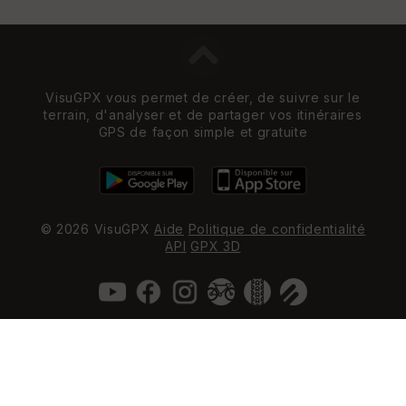
VisuGPX vous permet de créer, de suivre sur le
terrain, d'analyser et de partager vos itinéraires
GPS de façon simple et gratuite
© 2026 VisuGPX
Aide
Politique de confidentialité
API
GPX 3D