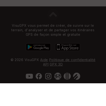
VisuGPX vous permet de créer, de suivre sur le
terrain, d'analyser et de partager vos itinéraires
GPS de façon simple et gratuite
© 2026 VisuGPX
Aide
Politique de confidentialité
API
GPX 3D