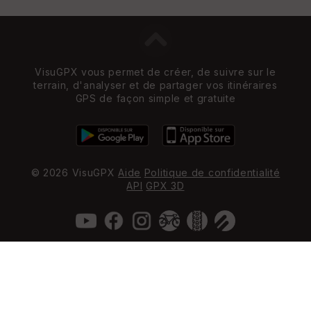
VisuGPX vous permet de créer, de suivre sur le
terrain, d'analyser et de partager vos itinéraires
GPS de façon simple et gratuite
© 2026 VisuGPX
Aide
Politique de confidentialité
API
GPX 3D