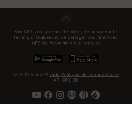
VisuGPX vous permet de créer, de suivre sur le
terrain, d'analyser et de partager vos itinéraires
GPS de façon simple et gratuite
© 2026 VisuGPX
Aide
Politique de confidentialité
API
GPX 3D