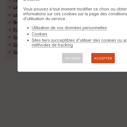
Largeasse (79240)
Vous pouvez à tout moment modifier ce choix ou obten
informations sur ces cookies sur la page des condition
Le Beugnon (79130)
d'utilisation du service :
Neuvy-Bouin (79130)
Utilisation de vos données personnelles
Pougne-Hérisson (79130)
Cookies
Saint-Aubin-le-Cloud (79450)
Sites tiers succeptibles d'utiliser des cookies ou a
Saint-Marc-la-Lande (79310)
méthodes de tracking
Secondigny (79130)
REFUSER
ACCEPTER