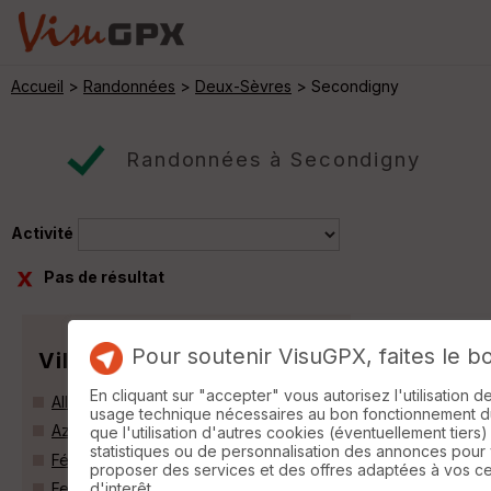
Accueil
>
Randonnées
>
Deux-Sèvres
> Secondigny
Randonnées à Secondigny
Activité
Pas de résultat
Pour soutenir VisuGPX, faites le b
Villes
En cliquant sur "accepter" vous autorisez l'utilisation 
Allonne (79130)
usage technique nécessaires au bon fonctionnement du 
Azay-sur-Thouet (79130)
que l'utilisation d'autres cookies (éventuellement tiers)
statistiques ou de personnalisation des annonces pour
Fénery (79450)
proposer des services et des offres adaptées à vos c
d'interêt.
Fenioux (79160)