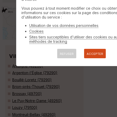
Vous pouvez à tout moment modifier ce choix ou obten
equiliberte 79 Circuit A
informations sur ces cookies sur la page des condition
Vaudelnay
d'utilisation du service :
Randonnée Equestre
0 km
Utilisation de vos données personnelles
Circuit de randonnée équestre reliant
Montreuil-Bellay (49) à Aulnay (17) en
Cookies
traversant les deux-sèvres »
Sites tiers succeptibles d'utiliser des cookies ou a
méthodes de tracking
REFUSER
ACCEPTER
Villes
Antoigné (49260)
Argenton-l'Église (79290)
Bouillé-Loretz (79290)
Brion-près-Thouet (79290)
Brossay (49700)
Le Puy-Notre-Dame (49260)
Louzy (79100)
Montreuil-Bellay (49260)