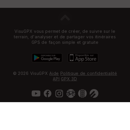
VisuGPX vous permet de créer, de suivre sur le
terrain, d'analyser et de partager vos itinéraires
GPS de façon simple et gratuite
© 2026 VisuGPX
Aide
Politique de confidentialité
API
GPX 3D