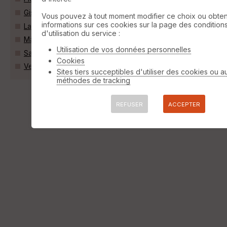
Gissey-sur-Ouche (21410)
Vous pouvez à tout moment modifier ce choix ou obten
informations sur ces cookies sur la page des condition
Lantenay (21370)
d'utilisation du service :
Mâlain (21410)
Utilisation de vos données personnelles
Sainte-Marie-sur-Ouche (21410)
Cookies
Velars-sur-Ouche (21370)
Sites tiers succeptibles d'utiliser des cookies ou a
méthodes de tracking
REFUSER
ACCEPTER