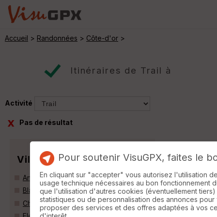
Accueil
>
Randonnées
>
Côte-d'or
>
Itinéraires de Trail à
Activité
Pas de résultat
Pour soutenir VisuGPX, faites le b
Villes
En cliquant sur "accepter" vous autorisez l'utilisation 
Ancey (21410)
usage technique nécessaires au bon fonctionnement du 
Blaisy-Bas (21540)
que l'utilisation d'autres cookies (éventuellement tiers)
statistiques ou de personnalisation des annonces pour
Chamboeuf (21220)
proposer des services et des offres adaptées à vos c
d'interêt.
Fleurey-sur-Ouche (21410)