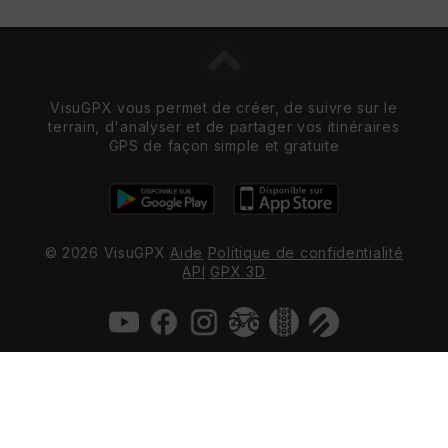
VisuGPX vous permet de créer, de suivre sur le
terrain, d'analyser et de partager vos itinéraires
GPS de façon simple et gratuite
© 2026 VisuGPX
Aide
Politique de confidentialité
API
GPX 3D