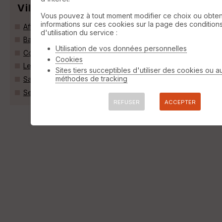
Villes
Vous pouvez à tout moment modifier ce choix ou obten
informations sur ces cookies sur la page des condition
Affieux (19260)
d'utilisation du service :
Bar (19800)
Utilisation de vos données personnelles
Corrèze (19800)
Cookies
Le Lonzac (19470)
Sites tiers succeptibles d'utiliser des cookies ou a
méthodes de tracking
Saint-Augustin (19390)
Seilhac (19700)
REFUSER
ACCEPTER