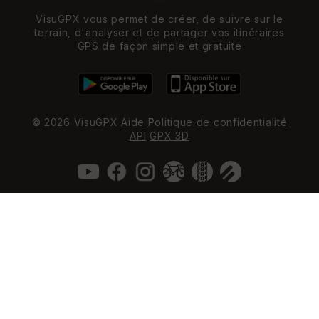
VisuGPX vous permet de créer, de suivre sur le
terrain, d'analyser et de partager vos itinéraires
GPS de façon simple et gratuite
© 2026 VisuGPX
Aide
Politique de confidentialité
API
GPX 3D