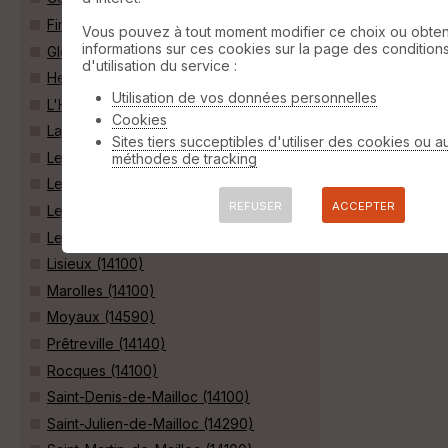
Firfol (14100)
Vous pouvez à tout moment modifier ce choix ou obten
informations sur ces cookies sur la page des condition
Glos (14100)
d'utilisation du service :
Hermival-les-Vaux (14100)
Utilisation de vos données personnelles
L'Hôtellerie (14100)
Cookies
La Chapelle-Yvon (14290)
Sites tiers succeptibles d'utiliser des cookies ou a
Le Breuil-en-Auge (14130)
méthodes de tracking
Le Faulq (14130)
REFUSER
ACCEPTER
Le Mesnil-Guillaume (14100)
Le Pin (14590)
Lisieux (14100)
Marolles (14100)
Moyaux (14590)
Prêtreville (14140)
Rocques (14100)
Saint-Denis-de-Mailloc (14100)
Saint-Julien-de-Mailloc (14290)