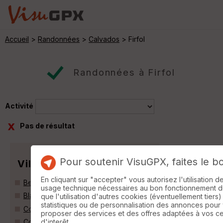
Accueil
>
Randonnées
>
Calvados
> Firfol
Randonnées à Firfol
Activité
Pas de résultat
Pour soutenir VisuGPX, faites le b
Villes
En cliquant sur "accepter" vous autorisez l'utilisation 
Beuvillers (14100)
usage technique nécessaires au bon fonctionnement du 
Blangy-le-Château (14130)
que l'utilisation d'autres cookies (éventuellement tiers)
statistiques ou de personnalisation des annonces pour
Courtonne-la-Meurdrac (14100)
proposer des services et des offres adaptées à vos c
d'interêt.
Courtonne-les-Deux-Églises (14290)