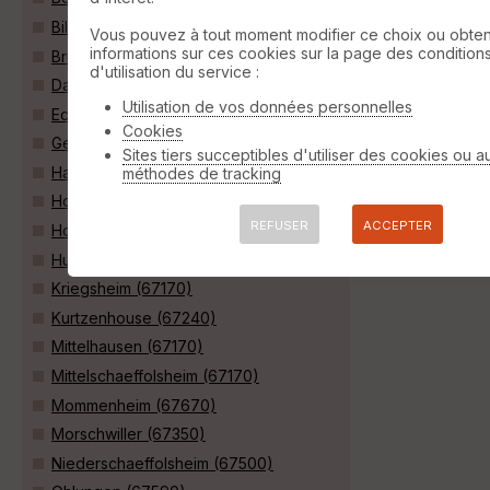
Bilwisheim (67170)
Vous pouvez à tout moment modifier ce choix ou obten
informations sur ces cookies sur la page des condition
Brumath (67170)
d'utilisation du service :
Dauendorf (67350)
Utilisation de vos données personnelles
Eckwersheim (67550)
Cookies
Geudertheim (67170)
Sites tiers succeptibles d'utiliser des cookies ou a
Haguenau (67500)
méthodes de tracking
Hochstett (67170)
REFUSER
ACCEPTER
Hoerdt (67720)
Huttendorf (67270)
Kriegsheim (67170)
Kurtzenhouse (67240)
Mittelhausen (67170)
Mittelschaeffolsheim (67170)
Mommenheim (67670)
Morschwiller (67350)
Niederschaeffolsheim (67500)