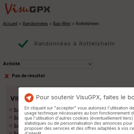
Accueil
>
Randonnées
>
Bas-Rhin
> Rottelsheim
Randonnées à Rottelsheim
Activité
Pas de résultat
Pour soutenir VisuGPX, faites le b
Villes
En cliquant sur "accepter" vous autorisez l'utilisation 
Batzendorf (67500)
usage technique nécessaires au bon fonctionnement du 
Bernolsheim (67170)
que l'utilisation d'autres cookies (éventuellement tiers)
statistiques ou de personnalisation des annonces pour
Berstett (67370)
proposer des services et des offres adaptées à vos c
d'interêt.
Berstheim (67170)