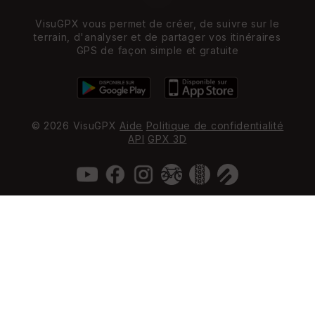
VisuGPX vous permet de créer, de suivre sur le
terrain, d'analyser et de partager vos itinéraires
GPS de façon simple et gratuite
© 2026 VisuGPX
Aide
Politique de confidentialité
API
GPX 3D