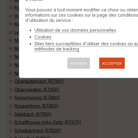
Forstfeld (67480)
Vous pouvez à tout moment modifier ce choix ou obten
informations sur ces cookies sur la page des condition
Hatten (67690)
d'utilisation du service :
Kesseldorf (67930)
Utilisation de vos données personnelles
Leutenheim (67480)
Cookies
Mothern (67470)
Sites tiers succeptibles d'utiliser des cookies ou a
Munchhausen (67470)
méthodes de tracking
Neewiller-près-Lauterbourg (67630)
REFUSER
ACCEPTER
Niederlauterbach (67630)
Niederroedern (67470)
Oberlauterbach (67160)
Oberroedern (67250)
Roeschwoog (67480)
Roppenheim (67480)
Salmbach (67160)
Schaffhouse-près-Seltz (67470)
Scheibenhard (67630)