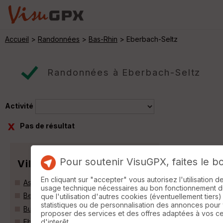
Accueil
>
Randonnées
>
Bas-Rhin
> Eberbach-Seltz
Randonnées à Eberbach-Seltz
Activité
Pas de résultat
Pour soutenir VisuGPX, faites le b
Villes
En cliquant sur "accepter" vous autorisez l'utilisation 
Aschbach (67250)
usage technique nécessaires au bon fonctionnement du 
Beinheim (67930)
que l'utilisation d'autres cookies (éventuellement tiers)
statistiques ou de personnalisation des annonces pour
Buhl (67470)
proposer des services et des offres adaptées à vos c
d'interêt.
Eberbach-Seltz (67470)