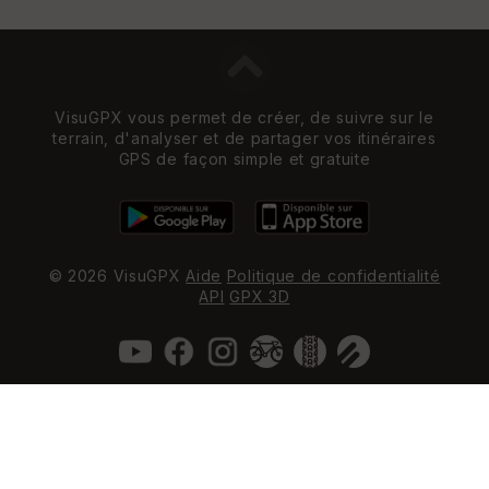
VisuGPX vous permet de créer, de suivre sur le
terrain, d'analyser et de partager vos itinéraires
GPS de façon simple et gratuite
© 2026 VisuGPX
Aide
Politique de confidentialité
API
GPX 3D