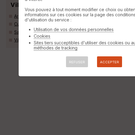
Villes
Vous pouvez à tout moment modifier ce choix ou obten
informations sur ces cookies sur la page des condition
Aragon (11600)
d'utilisation du service :
Cuxac-Cabardès (11390)
Utilisation de vos données personnelles
Salsigne (11600)
Cookies
Villardonnel (11600)
Sites tiers succeptibles d'utiliser des cookies ou a
méthodes de tracking
REFUSER
ACCEPTER