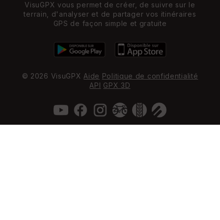
VisuGPX vous permet de créer, de suivre sur le
terrain, d'analyser et de partager vos itinéraires
GPS de façon simple et gratuite
© 2026 VisuGPX
Aide
Politique de confidentialité
API
GPX 3D