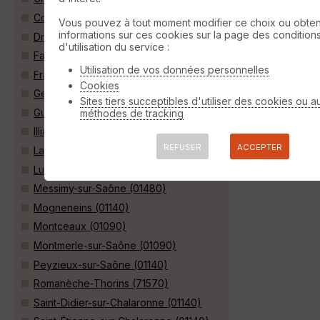
Corcelles-en-Beaujolais (69220)
Vous pouvez à tout moment modifier ce choix ou obten
informations sur ces cookies sur la page des condition
Dracé (69220)
d'utilisation du service :
Fareins (01480)
Utilisation de vos données personnelles
Francheleins (01090)
Cookies
Genouilleux (01090)
Sites tiers succeptibles d'utiliser des cookies ou a
Guéreins (01090)
méthodes de tracking
Illiat (01140)
REFUSER
ACCEPTER
Lancié (69220)
Lurcy (01090)
Messimy-sur-Saône (01480)
Mogneneins (01140)
Montceaux (01090)
Montmerle-sur-Saône (01090)
Peyzieux-sur-Saône (01140)
Romanèche-Thorins (71570)
Saint-Didier-sur-Chalaronne (01140)