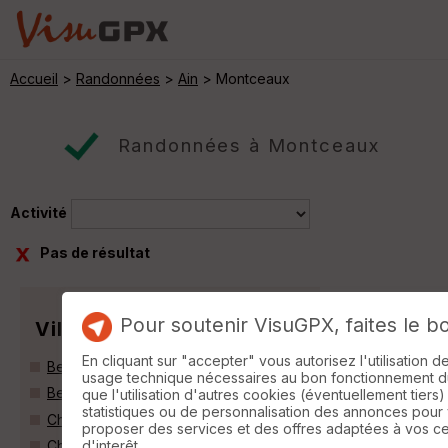
Accueil
>
Randonnées
>
Ain
> Montceaux
Randonnées à Montceaux
Activité
Pas de résultat
Pour soutenir VisuGPX, faites le b
Villes
En cliquant sur "accepter" vous autorisez l'utilisation 
Beauregard (01480)
usage technique nécessaires au bon fonctionnement du 
Belleville (69220)
que l'utilisation d'autres cookies (éventuellement tiers)
statistiques ou de personnalisation des annonces pour
Chaleins (01480)
proposer des services et des offres adaptées à vos c
d'interêt.
Chaneins (01990)