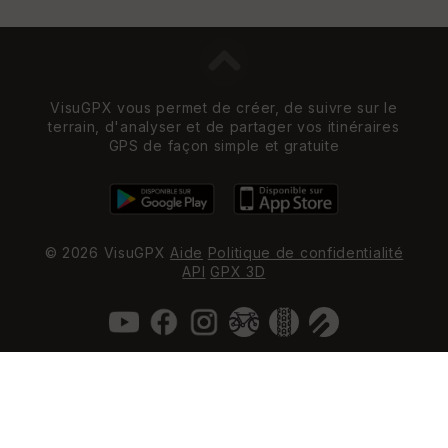
VisuGPX vous permet de créer, de suivre sur le
terrain, d'analyser et de partager vos itinéraires
GPS de façon simple et gratuite
© 2026 VisuGPX
Aide
Politique de confidentialité
API
GPX 3D