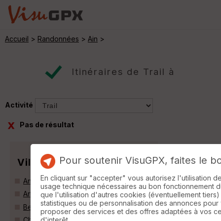
Accueil
>
Randonnées
>
Ain
>
Itinéraires de Trail à
Activité
Pas de résultat
Pour soutenir VisuGPX, faites le b
Villes
En cliquant sur "accepter" vous autorisez l'utilisation 
Anglefort (01350)
usage technique nécessaires au bon fonctionnement du 
Artemare (01510)
que l'utilisation d'autres cookies (éventuellement tiers)
statistiques ou de personnalisation des annonces pour
Belmont-Luthézieu (01260)
proposer des services et des offres adaptées à vos c
d'interêt.
Champagne-en-Valromey (01260)