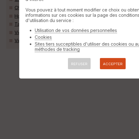
Chanay (01420)
Vous pouvez à tout moment modifier ce choix ou obten
informations sur ces cookies sur la page des condition
Hotonnes (01260)
d'utilisation du service :
Talissieu (01510)
Utilisation de vos données personnelles
Vieu (01260)
Cookies
Virieu-le-Petit (01260)
Sites tiers succeptibles d'utiliser des cookies ou a
méthodes de tracking
REFUSER
ACCEPTER