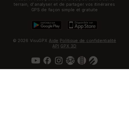
terrain, d'analyser et de partager vos itinéraires
GPS de façon simple et gratuite
© 2026 VisuGPX
Aide
Politique de confidentialité
API
GPX 3D