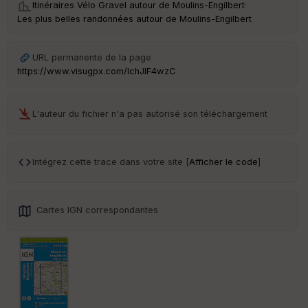
Itinéraires Vélo Gravel autour de
Moulins-Engilbert
·
Ep
Les plus belles randonnées autour de Moulins-Engilbert
ai
ss
eu
r
URL permanente de la page
https://www.visugpx.com/lchJlF4wzC
Tr
an
L'auteur du fichier n'a pas autorisé son téléchargement
sp
ar
en
ce
Intégrez cette trace dans votre site [
Afficher le code
]
Po
int
Cartes IGN correspondantes
illé
s
S
e
n
s