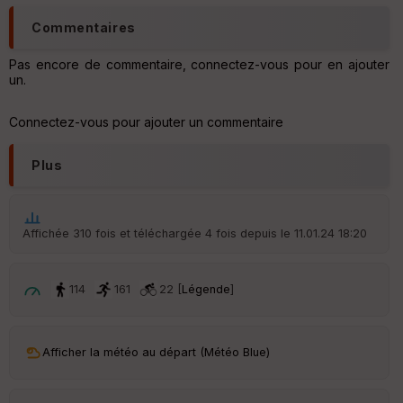
Aff
Commentaires
ic
he
Pas encore de commentaire, connectez-vous pour en ajouter
r
un.
d
é
p
Connectez-vous pour ajouter un commentaire
ar
t
Plus
ar
ri
v
é
Affichée 310 fois et téléchargée 4 fois depuis le 11.01.24 18:20
e
C
114
161
22 [
Légende
]
ou
le
ur
Afficher la météo au départ (Météo Blue)