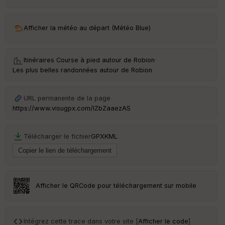
ar
ri
v
Afficher la météo au départ (Météo Blue)
é
e
Itinéraires Course à pied autour de
Robion
·
C
Les plus belles randonnées autour de Robion
ou
le
ur
URL permanente de la page
https://www.visugpx.com/lZbZaaezAS
Télécharger le fichier
GPX
KML
Ep
ai
ss
eu
r
Afficher le QRCode pour téléchargement sur mobile
Tr
an
sp
Intégrez cette trace dans votre site [
Afficher le code
]