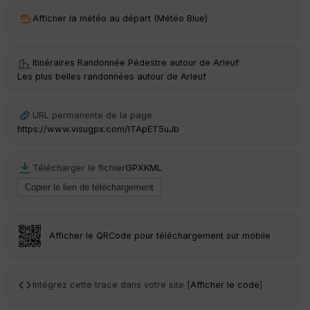
ri
v
Afficher la météo au départ (Météo Blue)
é
e
Itinéraires Randonnée Pédestre autour de
Arleuf
·
C
Les plus belles randonnées autour de Arleuf
ou
le
ur
URL permanente de la page
https://www.visugpx.com/lTApET5uJb
Télécharger le fichier
GPX
KML
Ep
ai
ss
eu
r
Afficher le QRCode pour téléchargement sur mobile
Tr
an
sp
Intégrez cette trace dans votre site [
Afficher le code
]
ar
en