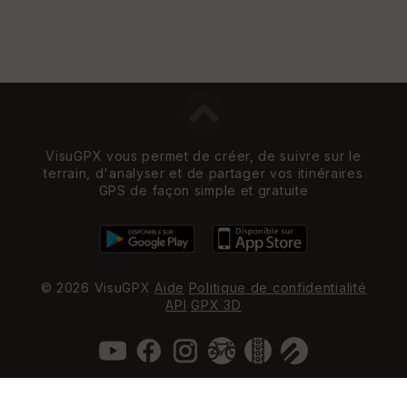
VisuGPX vous permet de créer, de suivre sur le
terrain, d'analyser et de partager vos itinéraires
GPS de façon simple et gratuite
© 2026 VisuGPX
Aide
Politique de confidentialité
API
GPX 3D