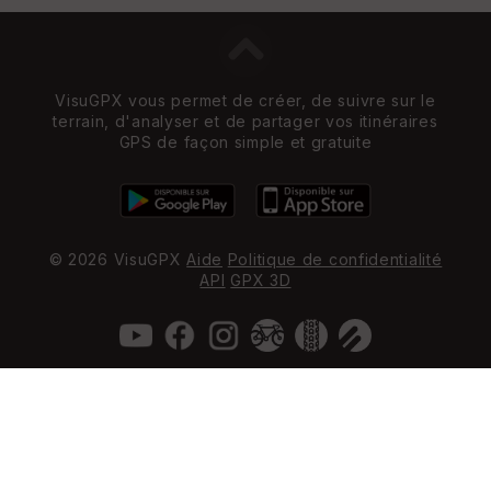
VisuGPX vous permet de créer, de suivre sur le
terrain, d'analyser et de partager vos itinéraires
GPS de façon simple et gratuite
© 2026 VisuGPX
Aide
Politique de confidentialité
API
GPX 3D