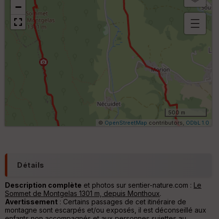
−
B
or
n
e
s
ki
lo
m
ét
ri
500 m
q
©
OpenStreetMap
contributors,
ODbL 1.0
u
e
s
C
Détails
o
u
Description complète
et photos sur sentier-nature.com :
Le
v
Sommet de Montgelas 1301 m, depuis Monthoux
.
er
Avertissement
: Certains passages de cet itinéraire de
tu
montagne sont escarpés et/ou exposés, il est déconseillé aux
re
enfants non accompagnés et aux personnes sujettes au