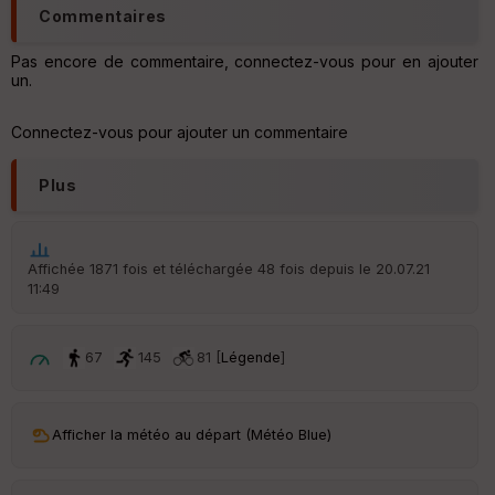
Commentaires
Ep
Pas encore de commentaire, connectez-vous pour en ajouter
ai
un.
ss
eu
r
Connectez-vous pour ajouter un commentaire
Plus
Tr
an
sp
ar
en
Affichée 1871 fois et téléchargée 48 fois depuis le 20.07.21
ce
11:49
Po
67
145
81 [
Légende
]
int
illé
s
Afficher la météo au départ (Météo Blue)
S
e
n