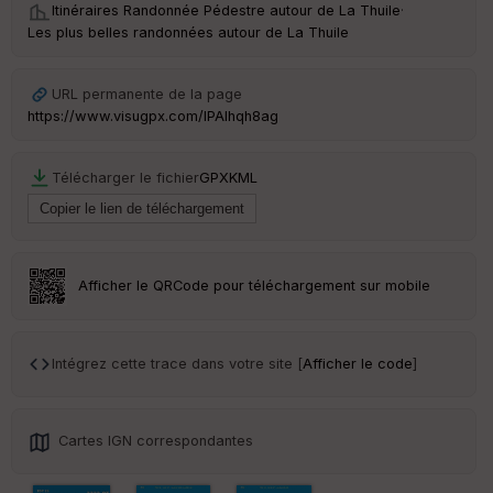
Itinéraires Randonnée Pédestre autour de
La Thuile
·
s
Les plus belles randonnées autour de La Thuile
St
URL permanente de la page
re
et
https://www.visugpx.com/lPAlhqh8ag
Vi
e
w
Télécharger le fichier
GPX
KML
Afficher le QRCode pour téléchargement sur mobile
Intégrez cette trace dans votre site [
Afficher le code
]
Cartes IGN correspondantes