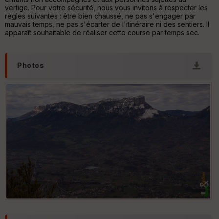
IG
vertige. Pour votre sécurité, nous vous invitons à respecter les
N
règles suivantes : être bien chaussé, ne pas s'engager par
mauvais temps, ne pas s'écarter de l'itinéraire ni des sentiers. Il
Aff
apparaît souhaitable de réaliser cette course par temps sec.
ic
he
r
d
Photos
é
p
ar
t
ar
ri
v
é
e
C
ou
le
ur
Le Massif de la Chartreuse et le Mont Granier