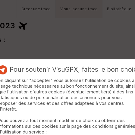
Créer une trace
Visualiser une trace
Bibliothèque
2023
 :
Pour soutenir VisuGPX, faites le bon choi
En cliquant sur "accepter" vous autorisez l'utilisation de cookies à
usage technique nécessaires au bon fonctionnement du site, ainsi
que l'utilisation d'autres cookies (éventuellement tiers) à des fins
statistiques ou de personnalisation des annonces pour vous
proposer des services et des offres adaptées à vos centres
d'interêt.
Vous pouvez à tout moment modifier ce choix ou obtenir des
informations sur ces cookies sur la page des conditions générale
d'utilisation du service :