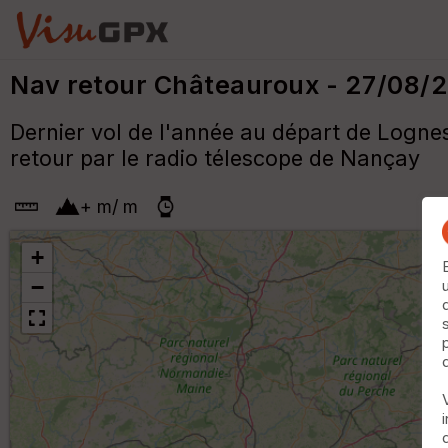
Nav retour Châteauroux - 27/08/
Dernier vol de l'année au départ de Lognes
retour par le radio télescope de Nançay
+
m
/
m
+
−