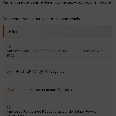
Pas encore de commentaire, connectez-vous pour en ajouter
un.
Aff
ic
he
Connectez-vous pour ajouter un commentaire
r
d
é
Plus
p
ar
t
Affichée 3388 fois et téléchargée 184 fois depuis le 07.04.20
ar
15:25
ri
v
é
e
32
49
10 [
Légende
]
C
ou
le
Afficher la météo au départ (Météo Blue)
ur
Itinéraires Randonnée Pédestre autour de
Sainte-Foy-de-