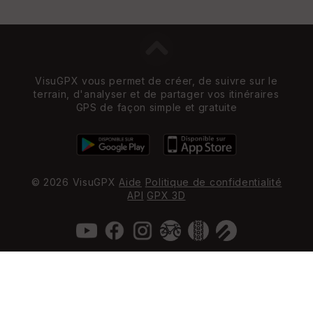
VisuGPX vous permet de créer, de suivre sur le
terrain, d'analyser et de partager vos itinéraires
GPS de façon simple et gratuite
© 2026 VisuGPX
Aide
Politique de confidentialité
API
GPX 3D