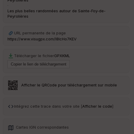
Peyrolières
·
Ep
ai
Les plus belles randonnées autour de Sainte-Foy-de-
ss
Peyrolières
eu
r
URL permanente de la page
https://www.visugpx.com/l8IcHo7KEV
Tr
an
sp
Télécharger le fichier
GPX
KML
ar
en
ce
Po
Afficher le QRCode pour téléchargement sur mobile
int
illé
s
Intégrez cette trace dans votre site [
Afficher le code
]
S
e
n
Cartes IGN correspondantes
s