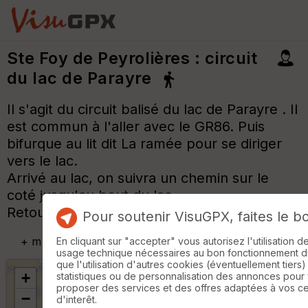
Ste Foy de Peyrolières : circuit
du lac de Parayre
Il s'agit du circuit balisé du lac de Parayre . Il
est commun à l'aller avec le GR86. Puis
bifurque au lit dit La ramée pour se diriger
vers le lac.
Arrivé au lac, on suivra un chemin sur le
coté jusqu'au bout du lac.
Retour par la piste de campagne balisée.
Pour soutenir VisuGPX, faites le b
+
m
En cliquant sur "accepter" vous autorisez l'utilisation 
usage technique nécessaires au bon fonctionnement du 
que l'utilisation d'autres cookies (éventuellement tiers)
+
statistiques ou de personnalisation des annonces pour
proposer des services et des offres adaptées à vos c
−
d'interêt.