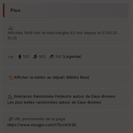
N
Plus
Aff
ic
he
r
Affichée 1949 fois et téléchargée 92 fois depuis le 07.04.20
d
15:25
é
p
ar
t
132
302
150 [
Légende
]
ar
ri
v
Afficher la météo au départ (Météo Blue)
é
e
Itinéraires Randonnée Pédestre autour de
Eaux-Bonnes
·
Fil
Les plus belles randonnées autour de Eaux-Bonnes
tr
e
P
URL permanente de la page
OI
https://www.visugpx.com/l75cUh3r2K