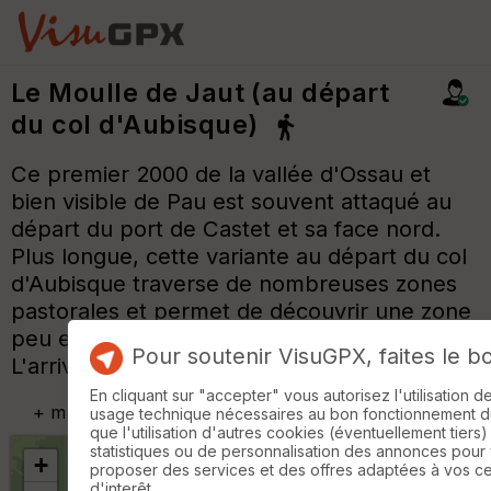
Le Moulle de Jaut (au départ
du col d'Aubisque)
Ce premier 2000 de la vallée d'Ossau et
bien visible de Pau est souvent attaqué au
départ du port de Castet et sa face nord.
Plus longue, cette variante au départ du col
d'Aubisque traverse de nombreuses zones
pastorales et permet de découvrir une zone
peu empruntée.
Pour soutenir VisuGPX, faites le b
L'arrivée sur la crête est un peu délicate.
En cliquant sur "accepter" vous autorisez l'utilisation 
+
m
usage technique nécessaires au bon fonctionnement du 
que l'utilisation d'autres cookies (éventuellement tiers)
statistiques ou de personnalisation des annonces pour
+
proposer des services et des offres adaptées à vos c
d'interêt.