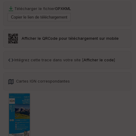
C
Télécharger le fichier
GPX
KML
ou
le
ur
Afficher le QRCode pour téléchargement sur mobile
Ep
ai
Intégrez cette trace dans votre site [
Afficher le code
]
ss
eu
r
Cartes IGN correspondantes
Tr
an
sp
ar
en
ce
Po