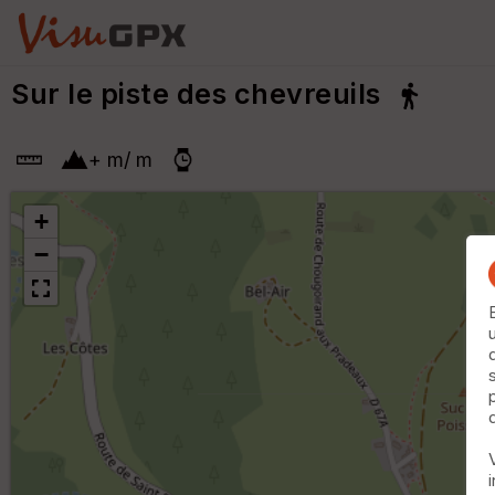
Sur le piste des chevreuils
+
m
/
m
+
−