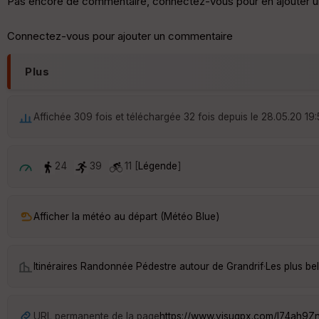
Pas encore de commentaire, connectez-vous pour en ajouter u
Connectez-vous pour ajouter un commentaire
Plus
Affichée 309 fois et téléchargée 32 fois depuis le 28.05.20 19
24
39
11 [
Légende
]
Afficher la météo au départ (Météo Blue)
Itinéraires Randonnée Pédestre autour de
Grandrif
·
Les plus be
URL permanente de la page
https://www.visugpx.com/l74ah9Zn