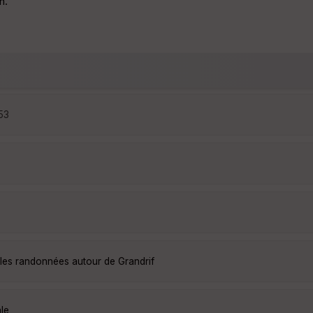
n.
:53
lles randonnées autour de Grandrif
Ie