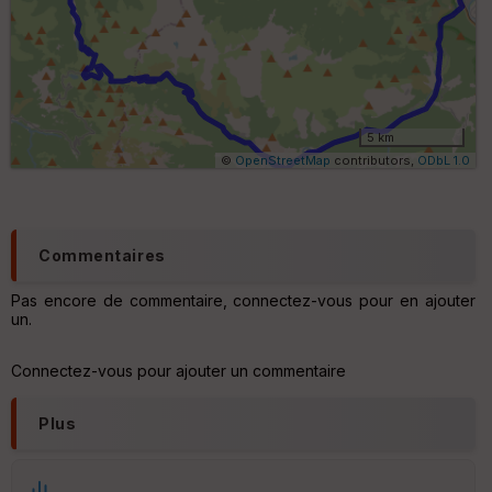
n
e
s
ki
lo
m
ét
ri
5 km
q
©
OpenStreetMap
contributors,
ODbL 1.0
u
e
s
C
Commentaires
o
u
Pas encore de commentaire, connectez-vous pour en ajouter
v
un.
er
tu
re
Connectez-vous pour ajouter un commentaire
IG
N
Plus
Aff
ic
he