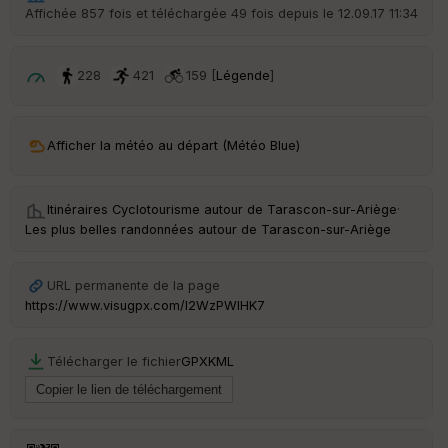
r
Affichée 857 fois et téléchargée 49 fois depuis le 12.09.17 11:34
d
é
p
ar
228
421
159 [
Légende
]
t
ar
Afficher la météo au départ (Météo Blue)
ri
v
é
e
Itinéraires Cyclotourisme autour de
Tarascon-sur-Ariège
·
Les plus belles randonnées autour de Tarascon-sur-Ariège
C
ou
le
URL permanente de la page
ur
https://www.visugpx.com/l2WzPWlHK7
Télécharger le fichier
GPX
KML
Ep
ai
ss
eu