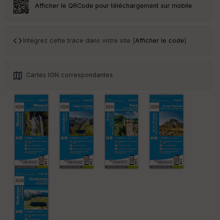
r
Afficher le QRCode pour téléchargement sur mobile
Tr
an
Intégrez cette trace dans votre site [
Afficher le code
]
sp
ar
en
ce
Cartes IGN correspondantes
Po
int
illé
s
S
e
n
s
St
re