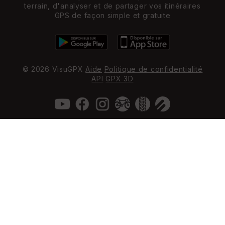
terrain, d'analyser et de partager vos itinéraires
GPS de façon simple et gratuite
© 2026 VisuGPX
Aide
Politique de confidentialité
API
GPX 3D