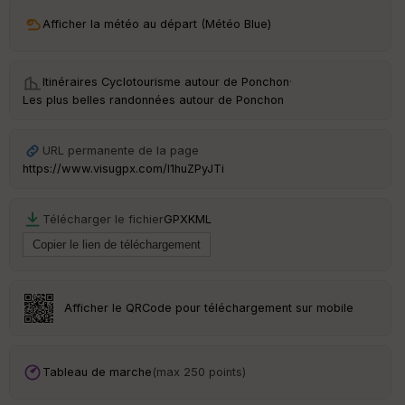
ri
v
Afficher la météo au départ (Météo Blue)
é
e
Itinéraires Cyclotourisme autour de
Ponchon
·
C
Les plus belles randonnées autour de Ponchon
ou
le
ur
URL permanente de la page
https://www.visugpx.com/l1huZPyJTi
Télécharger le fichier
GPX
KML
Ep
ai
ss
eu
r
Afficher le QRCode pour téléchargement sur mobile
Tr
an
sp
Tableau de marche
(max 250 points)
ar
en