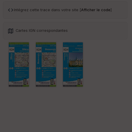
ce
Intégrez cette trace dans votre site [
Afficher le code
]
Po
int
illé
Cartes IGN correspondantes
s
S
e
n
s
St
re
et
Vi
e
w