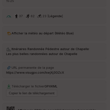
15:25
é
p
ar
t
37
62
23 [
Légende
]
ar
ri
v
Afficher la météo au départ (Météo Blue)
é
e
Itinéraires Randonnée Pédestre autour de
Chapelle
·
C
Les plus belles randonnées autour de Chapelle
ou
le
ur
URL permanente de la page
https://www.visugpx.com/kwjXj3GZcX
Télécharger le fichier
GPX
KML
Ep
ai
ss
eu
r