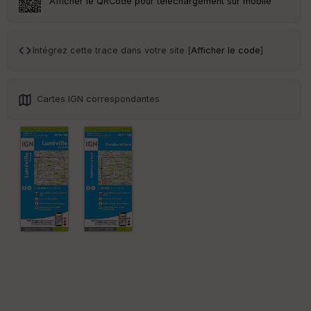
Afficher le QRCode pour téléchargement sur mobile
Tr
an
sp
Intégrez cette trace dans votre site [
Afficher le code
]
ar
en
ce
Cartes IGN correspondantes
Po
int
illé
s
S
e
n
s
St
re
et
Vi