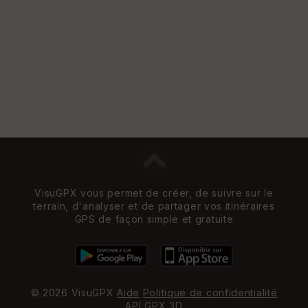
e
w
VisuGPX vous permet de créer, de suivre sur le
terrain, d'analyser et de partager vos itinéraires
GPS de façon simple et gratuite
© 2026 VisuGPX
Aide
Politique de confidentialité
API
GPX 3D