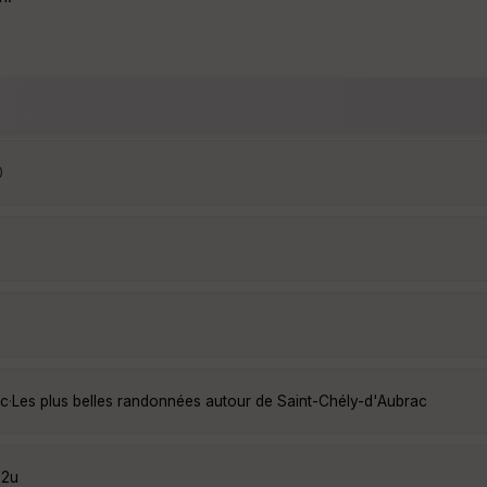
0
ac
·
Les plus belles randonnées autour de Saint-Chély-d'Aubrac
p2u