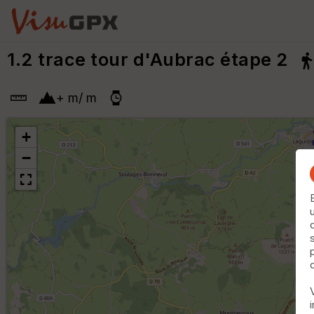
1.2 trace tour d'Aubrac étape 2
+
m
/
m
+
−