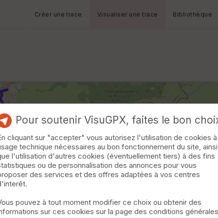
Créer une trace
Visualiser une trace
Bibliothèque
Pour soutenir VisuGPX, faites le bon choi
En cliquant sur "accepter" vous autorisez l'utilisation de cookies à
usage technique nécessaires au bon fonctionnement du site, ainsi
que l'utilisation d'autres cookies (éventuellement tiers) à des fins
statistiques ou de personnalisation des annonces pour vous
proposer des services et des offres adaptées à vos centres
d'interêt.
Vous pouvez à tout moment modifier ce choix ou obtenir des
informations sur ces cookies sur la page des conditions générale