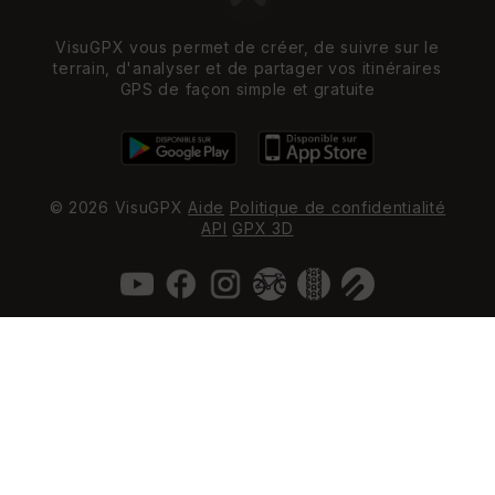
VisuGPX vous permet de créer, de suivre sur le
terrain, d'analyser et de partager vos itinéraires
GPS de façon simple et gratuite
© 2026 VisuGPX
Aide
Politique de confidentialité
API
GPX 3D