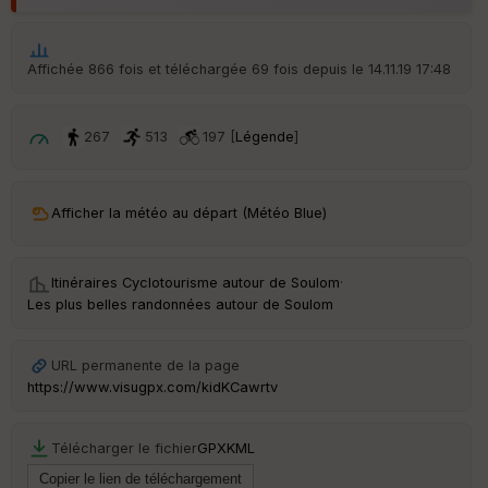
ar
t
ar
Affichée 866 fois et téléchargée 69 fois depuis le 14.11.19 17:48
ri
v
é
e
267
513
197 [
Légende
]
C
ou
Afficher la météo au départ (Météo Blue)
le
ur
Itinéraires Cyclotourisme autour de
Soulom
·
Les plus belles randonnées autour de Soulom
Ep
ai
URL permanente de la page
ss
https://www.visugpx.com/kidKCawrtv
eu
r
Télécharger le fichier
GPX
KML
Tr