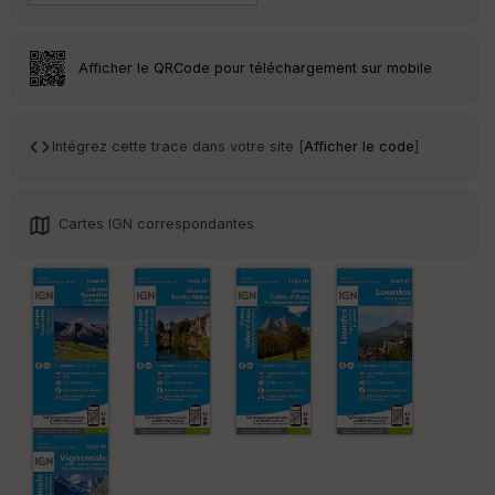
an
sp
ar
en
Afficher le QRCode pour téléchargement sur mobile
ce
Po
Intégrez cette trace dans votre site [
Afficher le code
]
int
illé
s
Cartes IGN correspondantes
S
e
n
s
St
re
et
Vi
e
w