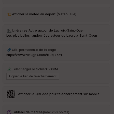
ar
ri
v
Afficher la météo au départ (Météo Blue)
é
e
Itinéraires Autre autour de
Lacroix-Saint-Ouen
·
C
Les plus belles randonnées autour de Lacroix-Saint-Ouen
ou
le
ur
URL permanente de la page
https://www.visugpx.com/ki0fij7XYI
Télécharger le fichier
GPX
KML
Ep
ai
ss
eu
r
Afficher le QRCode pour téléchargement sur mobile
Tr
an
sp
Tableau de marche
(max 250 points)