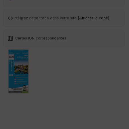
ar
en
ce
Intégrez cette trace dans votre site [
Afficher le code
]
Po
int
illé
Cartes IGN correspondantes
s
S
e
n
s
St
re
et
Vi
e
w