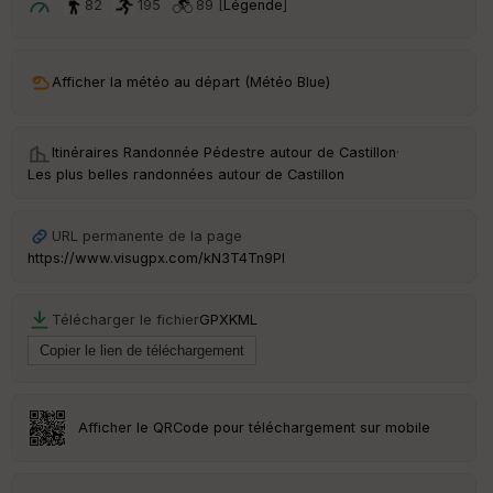
ar
82
195
89 [
Légende
]
t
ar
Afficher la météo au départ (Météo Blue)
ri
v
é
e
Itinéraires Randonnée Pédestre autour de
Castillon
·
Les plus belles randonnées autour de Castillon
Fil
tr
e
URL permanente de la page
P
https://www.visugpx.com/kN3T4Tn9Pl
OI
Télécharger le fichier
GPX
KML
C
ou
le
ur
Afficher le QRCode pour téléchargement sur mobile