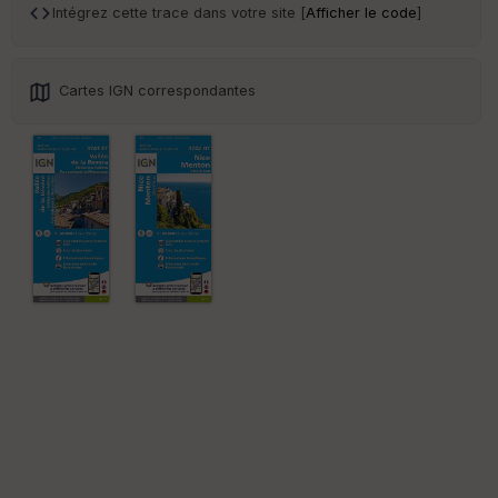
Ep
Intégrez cette trace dans votre site [
Afficher le code
]
ai
ss
eu
r
Cartes IGN correspondantes
Tr
an
sp
ar
en
ce
Po
int
illé
s
S
e
n
s