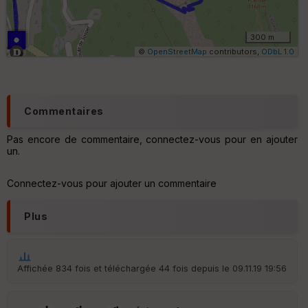
lo
m
ét
ri
300 m
q
©
OpenStreetMap
contributors,
ODbL 1.0
u
e
s
C
Commentaires
o
u
Pas encore de commentaire, connectez-vous pour en ajouter
v
un.
er
tu
re
Connectez-vous pour ajouter un commentaire
IG
N
Plus
Aff
ic
he
r
Affichée 834 fois et téléchargée 44 fois depuis le 09.11.19 19:56
d
é
p