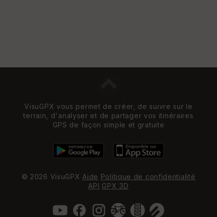
St
re
et
Vi
e
w
VisuGPX vous permet de créer, de suivre sur le
terrain, d'analyser et de partager vos itinéraires
GPS de façon simple et gratuite
© 2026 VisuGPX
Aide
Politique de confidentialité
API
GPX 3D